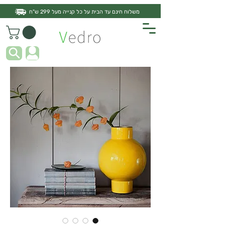
משלוח חינם עד הבית על כל קנייה מעל 299 ש"ח