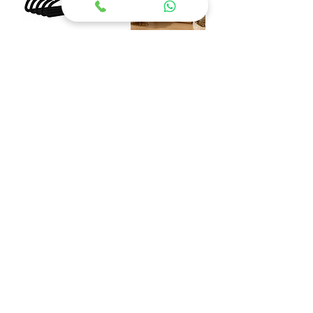
VELVET BLACK –
MIRAGE BAMBOO
– מראת שולחן דו
סט 5 קולבי קטיפה
צדדית
מחיר רגיל
מחיר מבצע
מחיר רגיל
מחיר מבצע
הוספה לסל
הוספה לסל
WOODEN HANGER
מעמד נעליים
SET – סט 3 קולבי
URBAN MESH
עץ טבעי