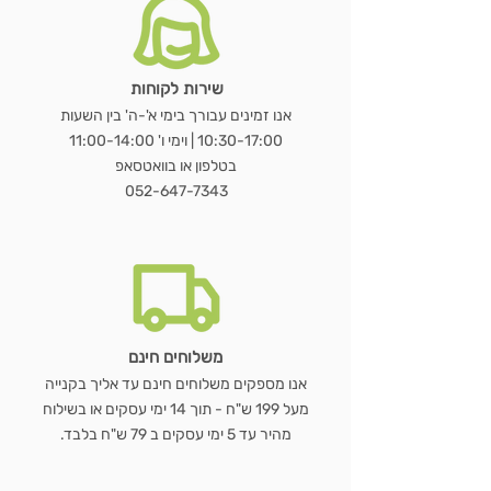
שירות לקוחות
מראת OVALA WOOD
כורסת LUNA BOUCLÉ
שולחן נשכן MARBLE EDGE
WOODEN HANGER SET – סט 3
שעון GEAR WOOD – שעון קיר עץ
LUMORA WOOD – כורסת בוקלה
MIRAGE BAMBOO – מראת שולחן
מראת STAND
כ
מראת ג
VELVET BLACK –
מעמד 
E
אנו זמינים עבורך בימי א'-ה' בין השעות
ועץ טבעי
דו צדדית
קולבי עץ טבעי
טבעי עם גלגלי שיניים
10:30-17:00 | וימי ו' 11:00-14:00
מחיר רגיל
מחיר רגיל
מחיר רגיל
מחיר מבצע
מחיר מבצע
מחיר מבצע
מ
בטלפון או בוואטסאפ
מחיר רגיל
מחיר רגיל
מחיר רגיל
מחיר רגיל
מחיר מבצע
מחיר מבצע
מחיר מבצע
מחיר מבצע
052-647-7343
הוספה לסל
הוספה לסל
הוספה לסל
הוספה לסל
הוספה לסל
הוספה לסל
הוספה לסל
משלוחים חינם
אנו מספקים משלוחים חינם עד אליך בקנייה
מעל 199 ש"ח - תוך 14 ימי עסקים או בשילוח
מהיר עד 5 ימי עסקים ב 79 ש"ח בלבד.