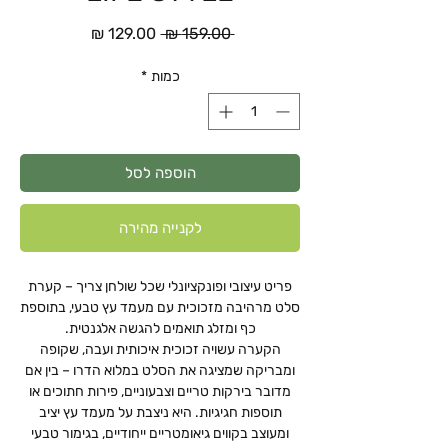
מחיר
מחיר
 ‏159.00 ‏₪ 
רגיל
מבצע
כמות
*
הוספה לסל
לקנייה מהירה
פריט עיצובי ופונקציונלי שכל שולחן צריך – קערת
סלט מרהיבה מזכוכית עם מעמד עץ טבעי, בתוספת
כף ומזלג תואמים להגשה אלגנטית.
הקערה עשויה זכוכית איכותית ועבה, שקופה
ומבריקה שמציגה את הסלט במלוא הדרו – בין אם
מדובר בירקות טריים וצבעוניים, פירות חתוכים או
תוספות חגיגיות. היא ניצבת על מעמד עץ יציב
ומעוצב בקווים גיאומטריים ייחודיים, בגימור טבעי