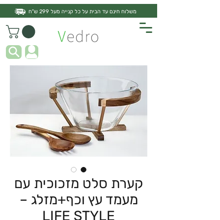
משלוח חינם עד הבית על כל קנייה מעל 299 ש"ח
קערת סלט מזכוכית עם
מעמד עץ וכף+מזלג –
LIFE STYLE