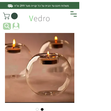
משלוח חינם עד הבית על כל קנייה מעל 299 ש"ח