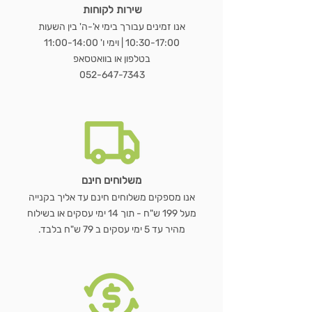
שירות לקוחות
מראת OVALA WOOD
כורסת LUNA BOUCLÉ
שולחן נשכן MARBLE EDGE
WOODEN HANGER SET – סט 3
שעון GEAR WOOD – שעון קיר עץ
LUMORA WOOD – כורסת בוקלה
MIRAGE BAMBOO – מראת שולחן
מראת STAND
כ
מראת ג
VELVET BLACK –
מעמד 
E
אנו זמינים עבורך בימי א'-ה' בין השעות
ועץ טבעי
דו צדדית
קולבי עץ טבעי
טבעי עם גלגלי שיניים
10:30-17:00 | וימי ו' 11:00-14:00
מחיר רגיל
מחיר רגיל
מחיר רגיל
מחיר מבצע
מחיר מבצע
מחיר מבצע
מ
בטלפון או בוואטסאפ
מחיר רגיל
מחיר רגיל
מחיר רגיל
מחיר רגיל
מחיר מבצע
מחיר מבצע
מחיר מבצע
מחיר מבצע
052-647-7343
הוספה לסל
הוספה לסל
הוספה לסל
הוספה לסל
הוספה לסל
הוספה לסל
הוספה לסל
משלוחים חינם
אנו מספקים משלוחים חינם עד אליך בקנייה
מעל 199 ש"ח - תוך 14 ימי עסקים או בשילוח
מהיר עד 5 ימי עסקים ב 79 ש"ח בלבד.