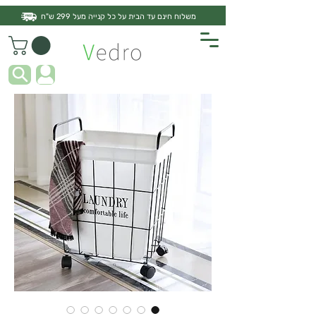
משלוח חינם עד הבית על כל קנייה מעל 299 ש"ח