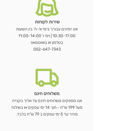
שירות לקוחות
מראת OVALA WOOD
כורסת LUNA BOUCLÉ
שולחן נשכן MARBLE EDGE
WOODEN HANGER SET – סט 3
שעון GEAR WOOD – שעון קיר עץ
LUMORA WOOD – כורסת בוקלה
MIRAGE BAMBOO – מראת שולחן
מראת STAND
כ
מראת ג
VELVET BLACK –
מעמד 
E
אנו זמינים עבורך בימי א'-ה' בין השעות
ועץ טבעי
דו צדדית
קולבי עץ טבעי
טבעי עם גלגלי שיניים
10:30-17:00 | וימי ו' 11:00-14:00
מחיר רגיל
מחיר רגיל
מחיר רגיל
מחיר מבצע
מחיר מבצע
מחיר מבצע
מ
בטלפון או בוואטסאפ
מחיר רגיל
מחיר רגיל
מחיר רגיל
מחיר רגיל
מחיר מבצע
מחיר מבצע
מחיר מבצע
מחיר מבצע
052-647-7343
הוספה לסל
הוספה לסל
הוספה לסל
הוספה לסל
הוספה לסל
הוספה לסל
הוספה לסל
משלוחים חינם
אנו מספקים משלוחים חינם עד אליך בקנייה
מעל 199 ש"ח - תוך 14 ימי עסקים או בשילוח
מהיר עד 5 ימי עסקים ב 79 ש"ח בלבד.