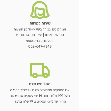
שירות לקוחות
מראת OVALA WOOD
כורסת LUNA BOUCLÉ
שולחן נשכן MARBLE EDGE
WOODEN HANGER SET – סט 3
שעון GEAR WOOD – שעון קיר עץ
LUMORA WOOD – כורסת בוקלה
MIRAGE BAMBOO – מראת שולחן
מראת STAND
כ
מראת ג
VELVET BLACK –
מעמד 
E
אנו זמינים עבורך בימי א'-ה' בין השעות
ועץ טבעי
דו צדדית
קולבי עץ טבעי
טבעי עם גלגלי שיניים
10:30-17:00 | וימי ו' 11:00-14:00
מחיר רגיל
מחיר רגיל
מחיר רגיל
מחיר מבצע
מחיר מבצע
מחיר מבצע
מ
בטלפון או בוואטסאפ
מחיר רגיל
מחיר רגיל
מחיר רגיל
מחיר רגיל
מחיר מבצע
מחיר מבצע
מחיר מבצע
מחיר מבצע
052-647-7343
הוספה לסל
הוספה לסל
הוספה לסל
הוספה לסל
הוספה לסל
הוספה לסל
הוספה לסל
משלוחים חינם
אנו מספקים משלוחים חינם עד אליך בקנייה
מעל 199 ש"ח - תוך 14 ימי עסקים או בשילוח
מהיר עד 5 ימי עסקים ב 79 ש"ח בלבד.