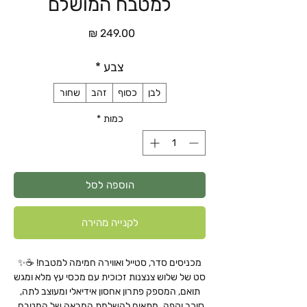
למטבח המושלם
מחיר
צבע
*
לבן
כסוף
זהב
שחור
כמות
*
הוספה לסל
לקנייה מהירה
מכניסים סדר, סטייל ואווירה חמימה למטבח! ☕✨
סט של שלוש צנצנות זכוכית עם מכסי עץ מלא ומגש
תואם, המספק פתרון אחסון אידיאלי ומעוצב לתה,
סוכר וקפה. מתאים להשלמת המראה של המטבח,