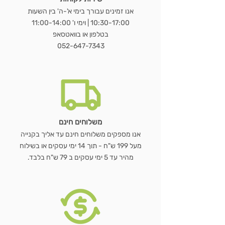
מראת OVALA WOOD
כורסת LUNA BOUCLÉ
שולחן נשכן MARBLE EDGE
WOODEN HANGER SET – סט 3
שעון GEAR WOOD – שעון קיר עץ
LUMORA WOOD – כורסת בוקלה
MIRAGE BAMBOO – מראת שולחן
מראת STAND
כ
מראת ג
VELVET BLACK –
מעמד 
E
אנו זמינים עבורך בימי א'-ה' בין השעות
ועץ טבעי
דו צדדית
קולבי עץ טבעי
טבעי עם גלגלי שיניים
10:30-17:00 | וימי ו' 11:00-14:00
מחיר רגיל
מחיר רגיל
מחיר רגיל
מחיר מבצע
מחיר מבצע
מחיר מבצע
מ
בטלפון או בוואטסאפ
מחיר רגיל
מחיר רגיל
מחיר רגיל
מחיר רגיל
מחיר מבצע
מחיר מבצע
מחיר מבצע
מחיר מבצע
052-647-7343
הוספה לסל
הוספה לסל
הוספה לסל
הוספה לסל
הוספה לסל
הוספה לסל
הוספה לסל
משלוחים חינם
אנו מספקים משלוחים חינם עד אליך בקנייה
מעל 199 ש"ח - תוך 14 ימי עסקים או בשילוח
מהיר עד 5 ימי עסקים ב 79 ש"ח בלבד.