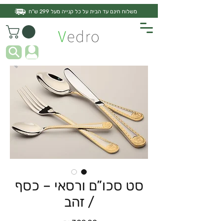
משלוח חינם עד הבית על כל קנייה מעל 299 ש"ח
סט סכו”ם ורסאי – כסף
/ זהב