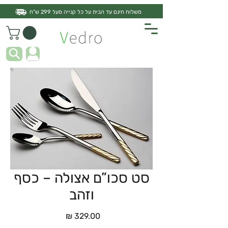
משלוח חינם עד הבית על כל קנייה מעל 299 ש"ח
סט סכו”ם אצולה – כסף
וזהב
מחיר