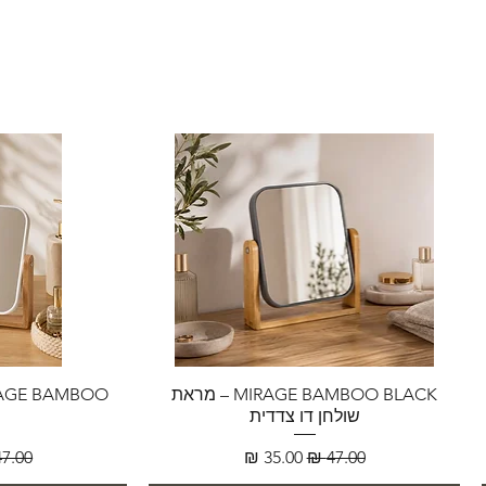
MIRAGE BAMBOO BLACK – מראת
שולחן דו צדדית
מחיר רגיל
מחיר מבצע
מחיר 