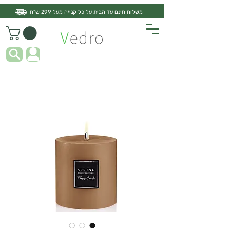
משלוח חינם עד הבית על כל קנייה מעל 299 ש"ח