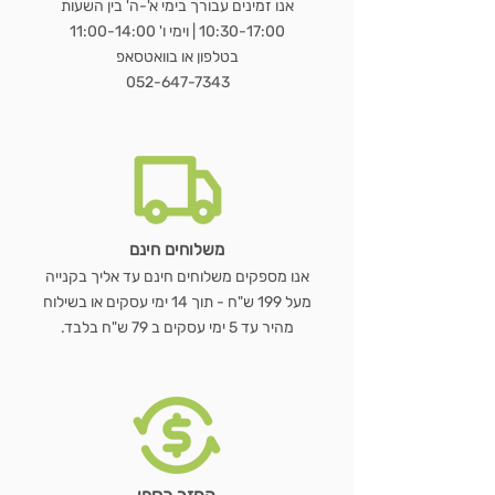
מראת OVALA WOOD
כורסת LUNA BOUCLÉ
שולחן נשכן MARBLE EDGE
WOODEN HANGER SET – סט 3
שעון GEAR WOOD – שעון קיר עץ
LUMORA WOOD – כורסת בוקלה
MIRAGE BAMBOO – מראת שולחן
מראת STAND
כ
מראת ג
VELVET BLACK –
מעמד 
E
אנו זמינים עבורך בימי א'-ה' בין השעות
ועץ טבעי
דו צדדית
קולבי עץ טבעי
טבעי עם גלגלי שיניים
10:30-17:00 | וימי ו' 11:00-14:00
מחיר רגיל
מחיר רגיל
מחיר רגיל
מחיר מבצע
מחיר מבצע
מחיר מבצע
מ
בטלפון או בוואטסאפ
מחיר רגיל
מחיר רגיל
מחיר רגיל
מחיר רגיל
מחיר מבצע
מחיר מבצע
מחיר מבצע
מחיר מבצע
052-647-7343
הוספה לסל
הוספה לסל
הוספה לסל
הוספה לסל
הוספה לסל
הוספה לסל
הוספה לסל
משלוחים חינם
אנו מספקים משלוחים חינם עד אליך בקנייה
מעל 199 ש"ח - תוך 14 ימי עסקים או בשילוח
מהיר עד 5 ימי עסקים ב 79 ש"ח בלבד.