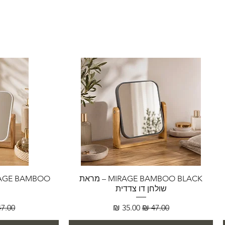
MIRAGE BAMBOO BLACK – מראת
שולחן דו צדדית
מחיר רגיל
מחיר מבצע
מחיר 