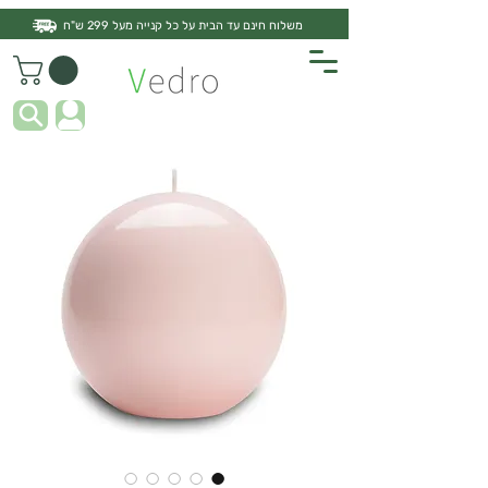
משלוח חינם עד הבית על כל קנייה מעל 299 ש"ח