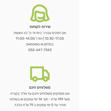
שירות לקוחות
מראת OVALA WOOD
כורסת LUNA BOUCLÉ
שולחן נשכן MARBLE EDGE
WOODEN HANGER SET – סט 3
שעון GEAR WOOD – שעון קיר עץ
LUMORA WOOD – כורסת בוקלה
MIRAGE BAMBOO – מראת שולחן
מראת STAND
כ
מראת ג
VELVET BLACK –
מעמד 
E
אנו זמינים עבורך בימי א'-ה' בין השעות
ועץ טבעי
דו צדדית
קולבי עץ טבעי
טבעי עם גלגלי שיניים
10:30-17:00 | וימי ו' 11:00-14:00
מחיר רגיל
מחיר רגיל
מחיר רגיל
מחיר מבצע
מחיר מבצע
מחיר מבצע
מ
בטלפון או בוואטסאפ
מחיר רגיל
מחיר רגיל
מחיר רגיל
מחיר רגיל
מחיר מבצע
מחיר מבצע
מחיר מבצע
מחיר מבצע
052-647-7343
הוספה לסל
הוספה לסל
הוספה לסל
הוספה לסל
הוספה לסל
הוספה לסל
הוספה לסל
משלוחים חינם
אנו מספקים משלוחים חינם עד אליך בקנייה
מעל 199 ש"ח - תוך 14 ימי עסקים או בשילוח
מהיר עד 5 ימי עסקים ב 79 ש"ח בלבד.