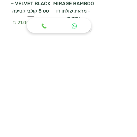
VELVET BLACK –
MIRAGE BAMBOO
– מראת שולחן דו
סט 5 קולבי קטיפה
צדדית
מחיר רגיל
מחיר מבצע
מחיר רגיל
מחיר מבצע
הוספה לסל
הוספה לסל
WOODEN HANGER
מעמד נעליים
SET – סט 3 קולבי
URBAN MESH
עץ טבעי
מחיר רגיל
מחיר מבצע
מחיר רגיל
מחיר מבצע