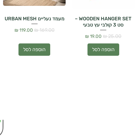
WOODEN HANGER SET –
מעמד נעליים URBAN MESH
סט 3 קולבי עץ טבעי
מחיר רגיל
מחיר מבצע
מחיר רגיל
מחיר מבצע
הוספה לסל
הוספה לסל
הבית
האורזים 4 נתניה
צורו קשר
@gmail.com
חנות
אודות
תקנון האתר
הצהרת נגישות