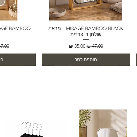
MIRAGE BAMBOO BLACK – מראת
שולחן דו צדדית
מחיר רגיל
מחיר מבצע
מחיר 
הוספה לסל
הו