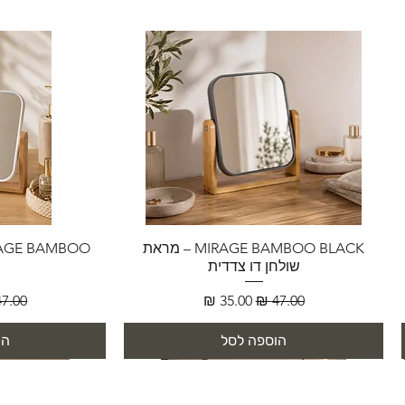
MIRAGE BAMBOO BLACK – מראת
שולחן דו צדדית
מחיר רגיל
מחיר מבצע
מחיר 
הוספה לסל
הו