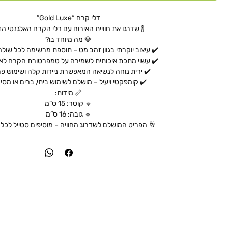
דלי קרח “Gold Luxe”
🍾 שדרגו את חוויית האירוח עם דלי הקרח האלגנטי הז
💎 מה מיוחד בו?
✔️ עיצוב יוקרתי בגוון זהב מט – תוספת מרשימה לכל שולח
✔️ עשוי מתכת איכותית לשמירה על טמפרטורת הקרח לאו
✔️ ידית נוחה לנשיאה המאפשרת ניידות קלה ושימוש פ
✔️ קומפקטי ויעיל – מושלם לשימוש ביתי, ברים או מסי
📏 מידות:
🔹 קוטר: 15 ס”מ
🔹 גובה: 16 ס”מ
🥂 הפריט המושלם לשדרוג החוויה – מוסיפים סטייל לכל א