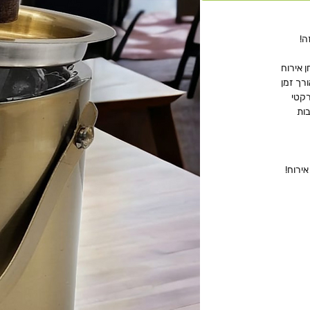
ה!
ן אירוח
רך זמן
רקטי
בות
ירוח!