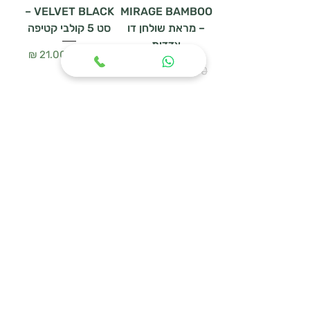
VELVET BLACK –
MIRAGE BAMBOO
– מראת שולחן דו
סט 5 קולבי קטיפה
צדדית
מחיר רגיל
מחיר מבצע
מחיר רגיל
מחיר מבצע
הוספה לסל
הוספה לסל
WOODEN HANGER
מעמד נעליים
SET – סט 3 קולבי
URBAN MESH
עץ טבעי
מחיר רגיל
מחיר מבצע
מחיר רגיל
מחיר מבצע