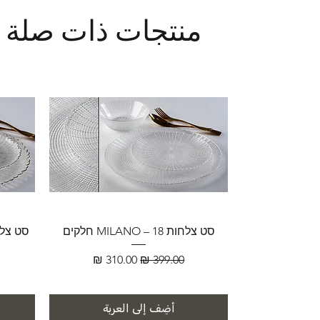
منتجات ذات صلة
סט צלחות MILANO – 18 חלקים
سعر عادي
سعر البيع
أضِف إلى العربة