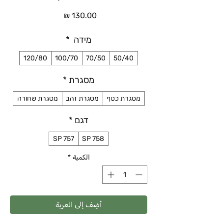
السعر
מידה
*
120/80
100/70
70/50
50/40
מסגרת
*
מסגרת כסף
מסגרת זהב
מסגרת שחורה
דגם
*
SP 757
SP 758
الكمية
*
أضِف إلى العربة