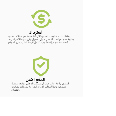
استرداد
يمكنك طلب استرداد المبلغ خلال 48 ساعة من استلام المنتج،
بشرط عدم تعرضه للتلف في منزل العميل وفي عبوته الأصلية. بعد
48 ساعة، سيتم إضافة رصيد كامل لقيمة الشراء على الموقع.
الدفع الآمن
اشتري براحة البال، حيث أن مشترياتك على موقعنا مؤمنة
ومشفرة وفقًا لمعايير الأمان الصارمة لشركات بطاقات
الائتمان.