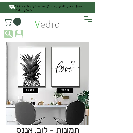
توصيل مجاني للمنزل عند كل عملية شراء بقيمة 199
شيكل أو أكثر
תמונות - לוב, אננס