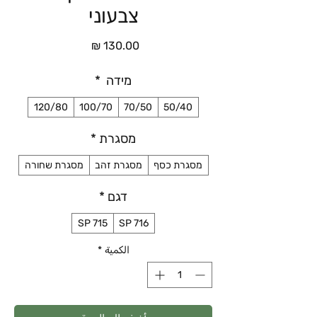
צבעוני
السعر
מידה
*
120/80
100/70
70/50
50/40
מסגרת
*
מסגרת כסף
מסגרת זהב
מסגרת שחורה
דגם
*
SP 715
SP 716
الكمية
*