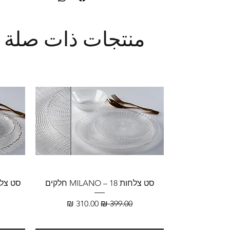
منتجات ذات صلة
סט צלחות MILANO – 18 חלקים
سعر عادي
سعر البيع