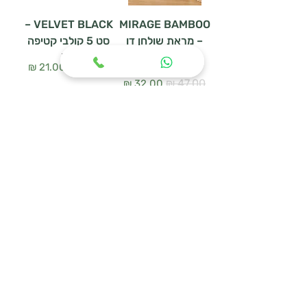
VELVET BLACK –
MIRAGE BAMBOO
– מראת שולחן דו
סט 5 קולבי קטיפה
צדדית
سعر عادي
سعر البيع
سعر عادي
سعر البيع
أضِف إلى العربة
أضِف إلى العربة
WOODEN HANGER
מעמד נעליים
SET – סט 3 קולבי
URBAN MESH
עץ טבעי
سعر عادي
سعر البيع
سعر عادي
سعر البيع