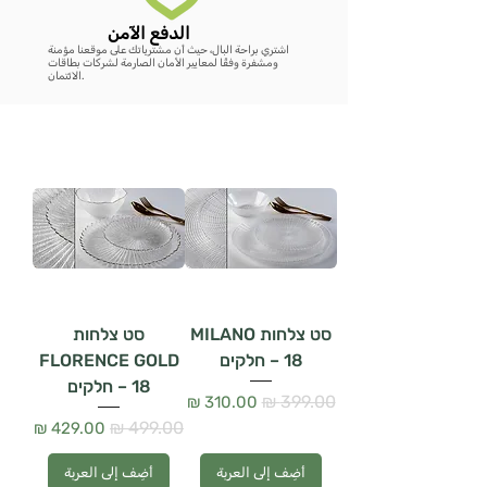
الدفع الآمن
اشتري براحة البال، حيث أن مشترياتك على موقعنا مؤمنة
ومشفرة وفقًا لمعايير الأمان الصارمة لشركات بطاقات
الائتمان.
סט צלחות MILANO
סט צלחות
– 18 חלקים
FLORENCE GOLD
– 18 חלקים
سعر عادي
سعر البيع
سعر عادي
سعر البيع
أضِف إلى العربة
أضِف إلى العربة