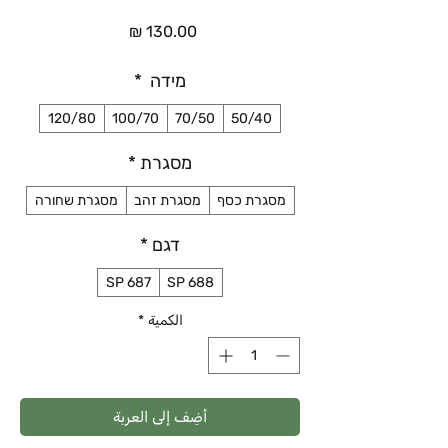
السعر
מידה
*
120/80
100/70
70/50
50/40
מסגרת
*
מסגרת כסף
מסגרת זהב
מסגרת שחורה
דגם
*
SP 687
SP 688
الكمية
*
أضِف إلى العربة