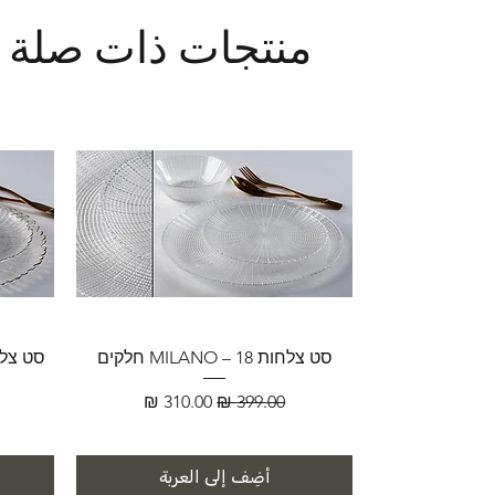
منتجات ذات صلة
סט צלחות MILANO – 18 חלקים
سعر عادي
سعر البيع
أضِف إلى العربة