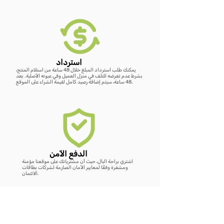
استرداد
يمكنك طلب استرداد المبلغ خلال 48 ساعة من استلام المنتج،
بشرط عدم تعرضه للتلف في منزل العميل وفي عبوته الأصلية. بعد
48 ساعة، سيتم إضافة رصيد كامل لقيمة الشراء على الموقع.
الدفع الآمن
اشتري براحة البال، حيث أن مشترياتك على موقعنا مؤمنة
ومشفرة وفقًا لمعايير الأمان الصارمة لشركات بطاقات
الائتمان.