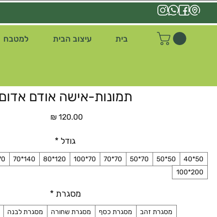
בית
עיצוב הבית
למטבח
תמונות-אישה אודם אדום
السعر
גודל
*
*70
140*70
120*80
70*100
70*70
70*50
50*50
50*40
200*100
מסגרת
*
מסגרת זהב
מסגרת כסף
מסגרת שחורה
מסגרת לבנה