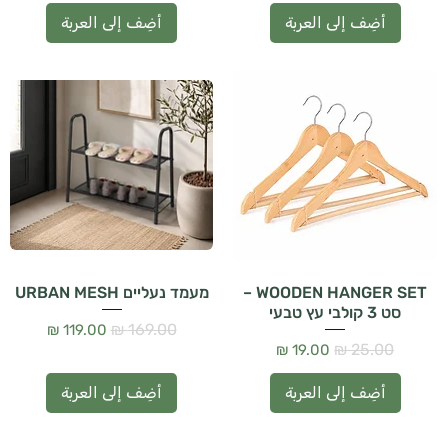
أضِف إلى العربة
أضِف إلى العربة
WOODEN HANGER SET –
מעמד נעליים URBAN MESH
סט 3 קולבי עץ טבעי
سعر عادي
سعر البيع
سعر عادي
سعر البيع
أضِف إلى العربة
أضِف إلى العربة