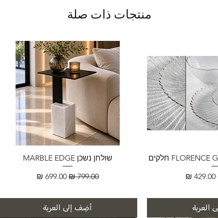
منتجات ذات صلة
שולחן נשכן MARBLE EDGE
سعر البيع
سعر عادي
سعر البيع
 العربة
أضِف إلى العربة