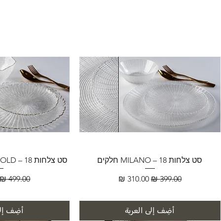
סט צלחות MILANO – 18 חלקים
סט צלחות FLORENCE GOLD – 18 חלקים
سعر عادي
سعر البيع
سعر عادي
أضِف إلى العربة
أضِف إلى