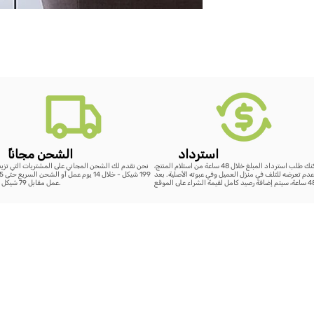
استرداد
ًالشحن مجانا
يمكنك طلب استرداد المبلغ خلال 48 ساعة من استلام المنتج،
نحن نقدم لك الشحن المجاني على المشتريات التي تزي
دم تعرضه للتلف في منزل العميل وفي عبوته الأصلية. بعد
عمل مقابل 79 شيكل فقط.