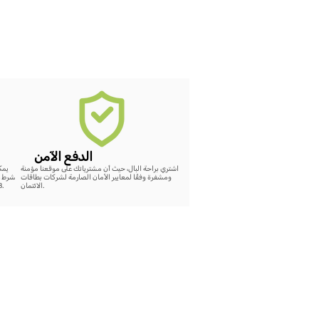
الدفع الآمن
اشتري براحة البال، حيث أن مشترياتك على موقعنا مؤمنة
ومشفرة وفقًا لمعايير الأمان الصارمة لشركات بطاقات
بشرط ع
الائتمان.
48 ساعة، سيتم إضافة رصيد كامل لقيمة الشراء على الموقع.