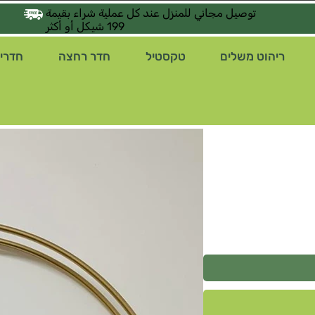
توصيل مجاني للمنزل عند كل عملية شراء بقيمة
199 شيكل أو أكثر
ריהוט משלים
טקסטיל
חדר רחצה
חדרי 