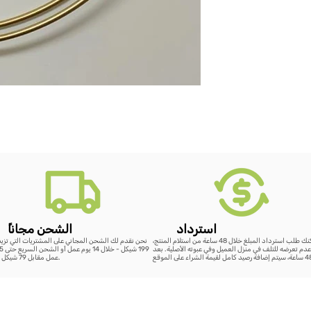
استرداد
ًالشحن مجانا
يمكنك طلب استرداد المبلغ خلال 48 ساعة من استلام المنتج،
نحن نقدم لك الشحن المجاني على المشتريات التي تزي
دم تعرضه للتلف في منزل العميل وفي عبوته الأصلية. بعد
عمل مقابل 79 شيكل فقط.