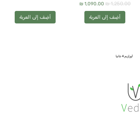
سعر عادي
سعر البيع
أضِف إلى العربة
أضِف إلى العربة
أورازيم 4 نتانيا
gp.vedro