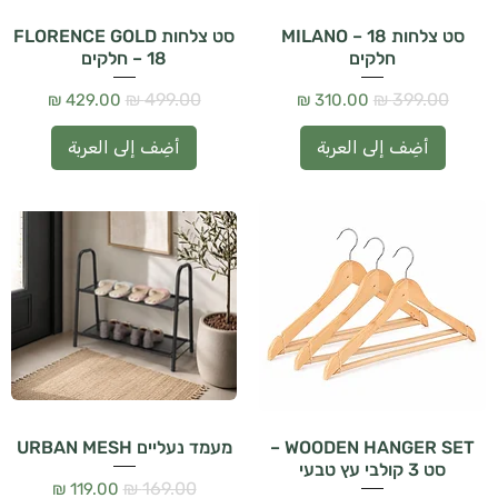
أضِف إلى العربة
أضِف إلى
סט צלחות MILANO – 18
סט צלחות FLORENCE GOLD
חלקים
– 18 חלקים
سعر عادي
سعر البيع
سعر عادي
سعر البيع
أضِف إلى العربة
أضِف إلى العربة
WOODEN HANGER SET –
מעמד נעליים URBAN MESH
סט 3 קולבי עץ טבעי
سعر عادي
سعر البيع