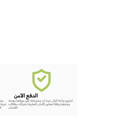
الدفع الآمن
اشتري براحة البال، حيث أن مشترياتك على موقعنا مؤمنة
ومشفرة وفقًا لمعايير الأمان الصارمة لشركات بطاقات
بشرط ع
الائتمان.
48 ساعة، سيتم إضافة رصيد كامل لقيمة الشراء على الموقع.