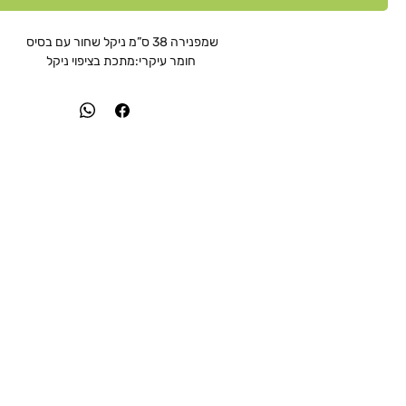
שמפנירה 38 ס”מ ניקל שחור עם בסיס
חומר עיקרי:מתכת בציפוי ניקל