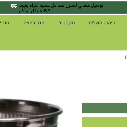
توصيل مجاني للمنزل عند كل عملية شراء بقيمة
199 شيكل أو أكثر
ריהוט משלים
טקסטיל
חדר רחצה
חדרי 