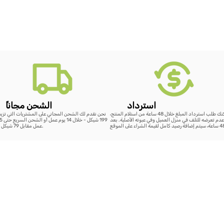
استرداد
ًالشحن مجانا
يمكنك طلب استرداد المبلغ خلال 48 ساعة من استلام المنتج،
نحن نقدم لك الشحن المجاني على المشتريات التي تزي
دم تعرضه للتلف في منزل العميل وفي عبوته الأصلية. بعد
عمل مقابل 79 شيكل فقط.