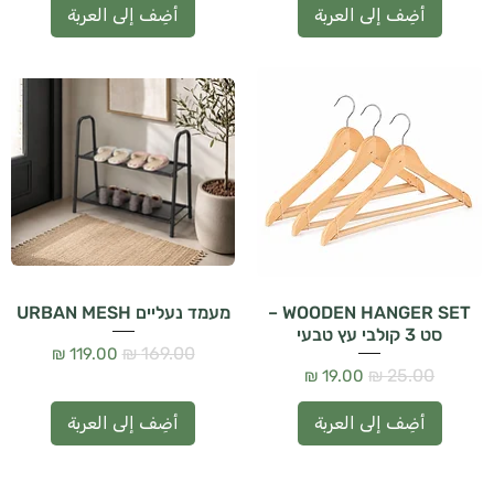
أضِف إلى العربة
أضِف إلى العربة
WOODEN HANGER SET –
מעמד נעליים URBAN MESH
סט 3 קולבי עץ טבעי
سعر عادي
سعر البيع
سعر عادي
سعر البيع
أضِف إلى العربة
أضِف إلى العربة