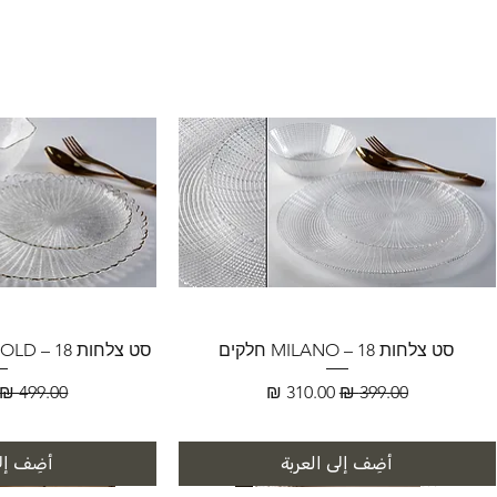
סט צלחות MILANO – 18 חלקים
סט צלחות FLORENCE GOLD – 18 חלקים
سعر عادي
سعر البيع
سعر عادي
أضِف إلى العربة
أضِف إلى