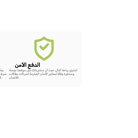
الدفع الآمن
اشتري براحة البال، حيث أن مشترياتك على موقعنا مؤمنة
ومشفرة وفقًا لمعايير الأمان الصارمة لشركات بطاقات
بشرط ع
الائتمان.
48 ساعة، سيتم إضافة رصيد كامل لقيمة الشراء على الموقع.