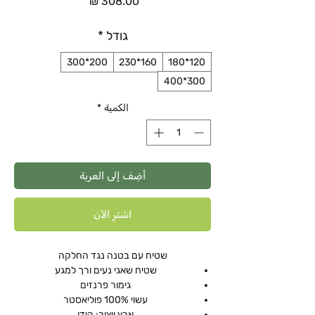
السعر
גודל
*
200*300
160*230
120*180
300*400
الكمية
*
أضِف إلى العربة
اشترِ الآن
שטיח עם בטנה נגד החלקה
שטיח שאגי נעים ורך למגע
גימור פרנזים
עשוי 100% פוליאסטר
ארץ ייצור: הודו