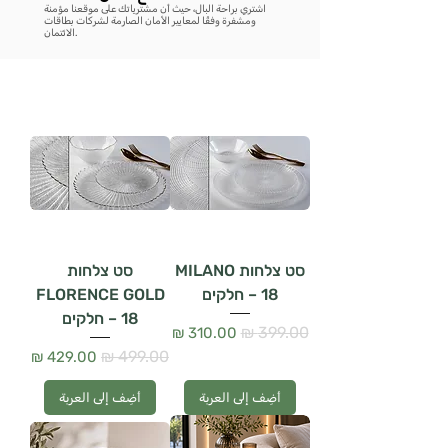
اشتري براحة البال، حيث أن مشترياتك على موقعنا مؤمنة
ومشفرة وفقًا لمعايير الأمان الصارمة لشركات بطاقات
الائتمان.
סט צלחות MILANO
סט צלחות
– 18 חלקים
FLORENCE GOLD
– 18 חלקים
سعر عادي
سعر البيع
سعر عادي
سعر البيع
أضِف إلى العربة
أضِف إلى العربة