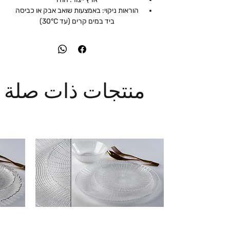
הוראות ניקוי: באמצעות שואב אבק או כביסה
ביד במים קרים (עד 30°C)
منتجات ذات صلة