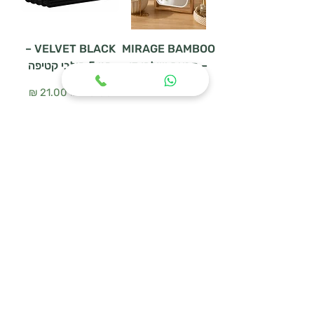
VELVET BLACK –
MIRAGE BAMBOO
– מראת שולחן דו
סט 5 קולבי קטיפה
צדדית
سعر عادي
سعر البيع
سعر عادي
سعر البيع
أضِف إلى العربة
أضِف إلى العربة
WOODEN HANGER
מעמד נעליים
SET – סט 3 קולבי
URBAN MESH
עץ טבעי
سعر عادي
سعر البيع