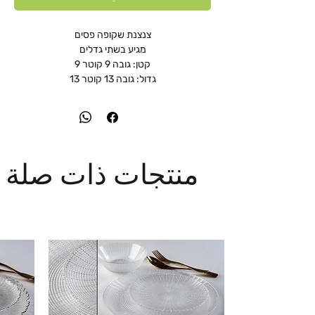
צנצנת שקופה פסים
מגיע בשתי גדלים
קטן: גובה 9 קוטר 9
גדול: גובה 13 קוטר 13
منتجات ذات صلة