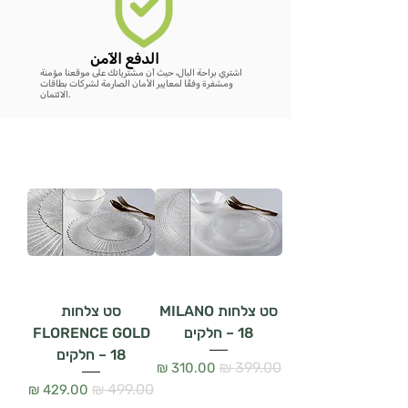
الدفع الآمن
اشتري براحة البال، حيث أن مشترياتك على موقعنا مؤمنة
ومشفرة وفقًا لمعايير الأمان الصارمة لشركات بطاقات
الائتمان.
סט צלחות MILANO
סט צלחות
– 18 חלקים
FLORENCE GOLD
– 18 חלקים
سعر عادي
سعر البيع
سعر عادي
سعر البيع