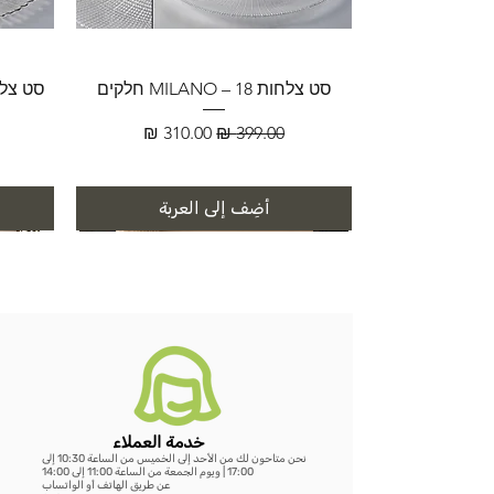
סט צלחות MILANO – 18 חלקים
سعر عادي
سعر البيع
أضِف إلى العربة
خدمة العملاء
نحن متاحون لك من الأحد إلى الخميس من الساعة 10:30 إلى
מראת OVALA WOOD
כורסת LUNA BOUCLÉ
שולחן נשכן MARBLE EDGE
WOODEN HANGER SET – סט 3
שעון GEAR WOOD – שעון קיר עץ
LUMORA WOOD – כורסת בוקלה
MIRAGE BAMBOO – מראת שולחן
מראת STAND
כ
מראת ג
VELVET BLACK –
מעמד 
E
17:00 | ويوم الجمعة من الساعة 11:00 إلى 14:00
عن طريق الهاتف أو الواتساب
ועץ טבעי
דו צדדית
קולבי עץ טבעי
טבעי עם גלגלי שיניים