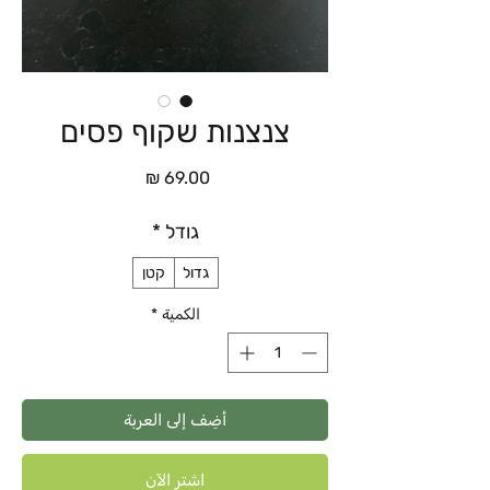
צנצנות שקוף פסים
السعر
גודל
*
גדול
קטן
الكمية
*
أضِف إلى العربة
اشترِ الآن