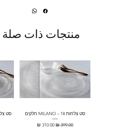
منتجات ذات صلة
סט צלחות MILANO – 18 חלקים
سعر عادي
سعر البيع