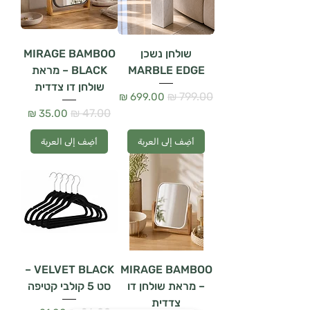
שולחן נשכן
MIRAGE BAMBOO
MARBLE EDGE
BLACK – מראת
שולחן דו צדדית
سعر عادي
سعر البيع
سعر عادي
سعر البيع
أضِف إلى العربة
أضِف إلى العربة
VELVET BLACK –
MIRAGE BAMBOO
– מראת שולחן דו
סט 5 קולבי קטיפה
צדדית