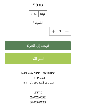
גודל
*
קטן
גדול
الكمية
*
أضِف إلى العربة
اشترِ الآن
פעמון עוגה עשוי מעץ מנגו
צבע שחור
מגיע ב 2 גדלים לבחירה
מידות:
26X26X32
34X34X33