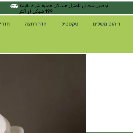
توصيل مجاني للمنزل عند كل عملية شراء بقيمة
199 شيكل أو أكثر
ריהוט משלים
טקסטיל
חדר רחצה
חדרי 