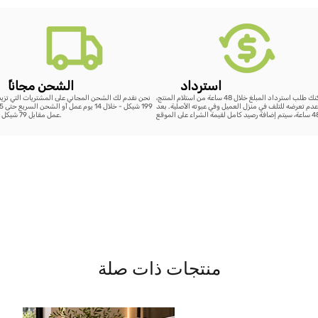
استرداد
ًالشحن مجانا
يمكنك طلب استرداد المبلغ خلال 48 ساعة من استلام المنتج،
نحن نقدم لك الشحن المجاني على المشتريات التي تزي
دم تعرضه للتلف في منزل العميل وفي عبوته الأصلية. بعد
عمل مقابل 79 شيكل فقط.
منتجات ذات صلة