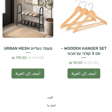
WOODEN HANGER SET –
מעמד נעליים URBAN MESH
סט 3 קולבי עץ טבעי
سعر عادي
سعر البيع
سعر عادي
سعر البيع
أضِف إلى العربة
أضِف إلى العربة
البيت
اتصل بنا