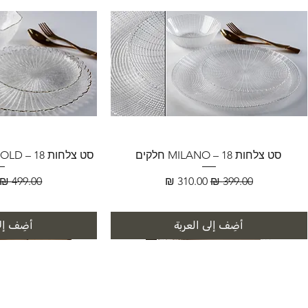
סט צלחות MILANO – 18 חלקים
סט צלחות FLORENCE GOLD – 18 חלקים
سعر عادي
سعر البيع
سعر عادي
أضِف إلى العربة
أضِف إلى