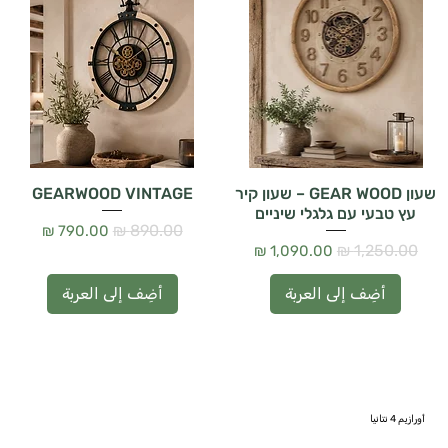
שעון GEAR WOOD – שעון קיר
GEARWOOD VINTAGE
עץ טבעי עם גלגלי שיניים
سعر عادي
سعر البيع
سعر عادي
سعر البيع
أضِف إلى العربة
أضِف إلى العربة
أورازيم 4 نتانيا