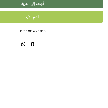
أضِف إلى العربة
اشترِ الآن
סחלב 63 סמ כתום