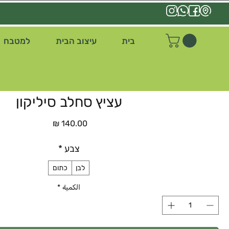
בית
עיצוב הבית
למטבח
עציץ סחלב סיליקון
السعر
צבע
*
לבן
כתום
الكمية
*