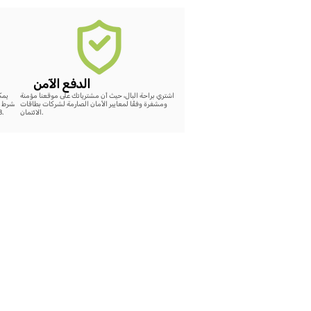
الدفع الآمن
اشتري براحة البال، حيث أن مشترياتك على موقعنا مؤمنة
ومشفرة وفقًا لمعايير الأمان الصارمة لشركات بطاقات
بشرط ع
الائتمان.
48 ساعة، سيتم إضافة رصيد كامل لقيمة الشراء على الموقع.