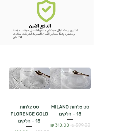
الدفع الآمن
اشتري براحة البال، حيث أن مشترياتك على موقعنا مؤمنة
ومشفرة وفقًا لمعايير الأمان الصارمة لشركات بطاقات
الائتمان.
סט צלחות MILANO
סט צלחות
– 18 חלקים
FLORENCE GOLD
– 18 חלקים
سعر عادي
سعر البيع