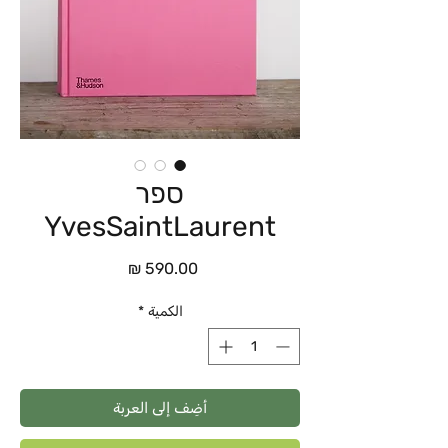
ספר
YvesSaintLaurent
السعر
الكمية
*
أضِف إلى العربة