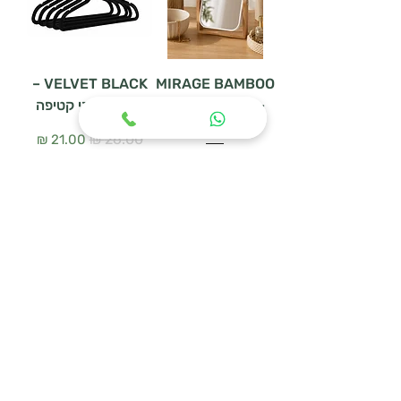
VELVET BLACK –
MIRAGE BAMBOO
– מראת שולחן דו
סט 5 קולבי קטיפה
צדדית
سعر عادي
سعر البيع
سعر عادي
سعر البيع
أضِف إلى العربة
أضِف إلى العربة
WOODEN HANGER
מעמד נעליים
SET – סט 3 קולבי
URBAN MESH