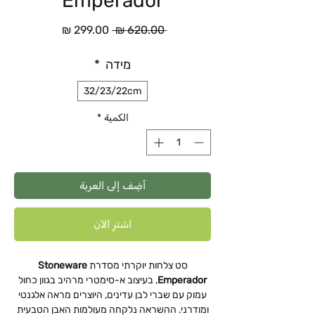
Emperador
سعر
سعر
 ‏620.00 ₪ 
عادي
البيع
מידה
*
32/23/22cm
الكمية
*
أضِف إلى العربة
اشترِ الآن
סט צלחות יוקרתי מסדרת
Stoneware
Emperador
, בעיצוב א-סימטרי מרהיב בגוון כחול
עמוק עם שברי לבן עדינים, היוצרים מראה אלגנטי
ומודרני. ההשראה נלקחה מעולמות האבן הטבעית