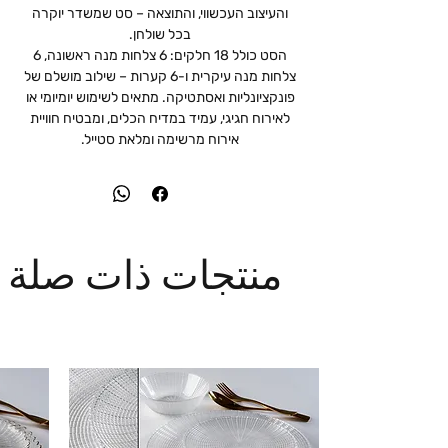
והעיצוב העכשווי, והתוצאה – סט שמשדר יוקרה
בכל שולחן.
הסט כולל 18 חלקים: 6 צלחות מנה ראשונה, 6
צלחות מנה עיקרית ו-6 קערות – שילוב מושלם של
פונקציונליות ואסתטיקה. מתאים לשימוש יומיומי או
לאירוח חגיגי, עמיד במדיח הכלים, ומבטיח חוויית
אירוח מרשימה ומלאת סטייל.
منتجات ذات صلة