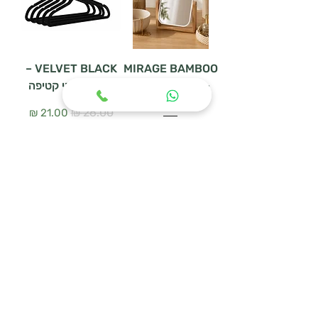
VELVET BLACK –
MIRAGE BAMBOO
– מראת שולחן דו
סט 5 קולבי קטיפה
צדדית
سعر عادي
سعر البيع
سعر عادي
سعر البيع
أضِف إلى العربة
أضِف إلى العربة
WOODEN HANGER
מעמד נעליים
SET – סט 3 קולבי
URBAN MESH