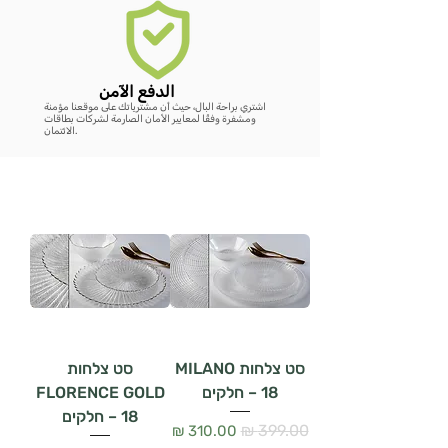
الدفع الآمن
اشتري براحة البال، حيث أن مشترياتك على موقعنا مؤمنة
ومشفرة وفقًا لمعايير الأمان الصارمة لشركات بطاقات
الائتمان.
סט צלחות MILANO
סט צלחות
– 18 חלקים
FLORENCE GOLD
– 18 חלקים
سعر عادي
سعر البيع