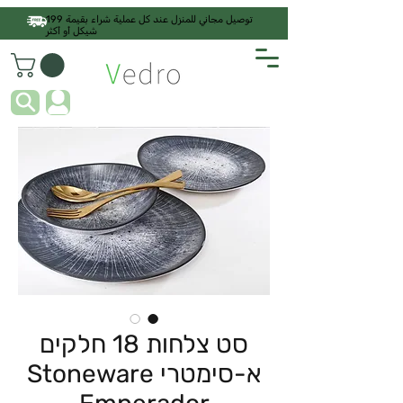
توصيل مجاني للمنزل عند كل عملية شراء بقيمة 199
شيكل أو أكثر
סט צלחות 18 חלקים
א-סימטרי Stoneware