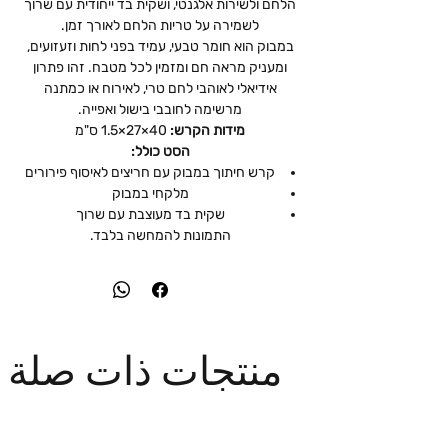
הלחם ולשירות אלגנטי, ושקית בד ייחודית עם שרוך
לשמירה על טריות הלחם לאורך זמן.
במבוק הוא חומר טבעי, עמיד בפני לחות וזעזועים,
ומעניק מראה חם ומזמין לכל מטבח. זהו פתרון
אידיאלי לאוהבי לחם טרי, לאירוח או כמתנה
מרשימה לחובבי בישול ואפייה.
מידות הקרש:
40×27×1.5 ס"מ
הסט כולל:
קרש חיתוך במבוק עם חריצים לאיסוף פירורים
מלקחי במבוק
שקית בד מעוצבת עם שרוך
התמונות להמחשה בלבד.
منتجات ذات صلة