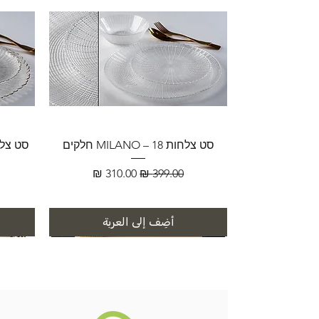
סט צלחות MILANO – 18 חלקים
سعر عادي
سعر البيع
أضِف إلى العربة