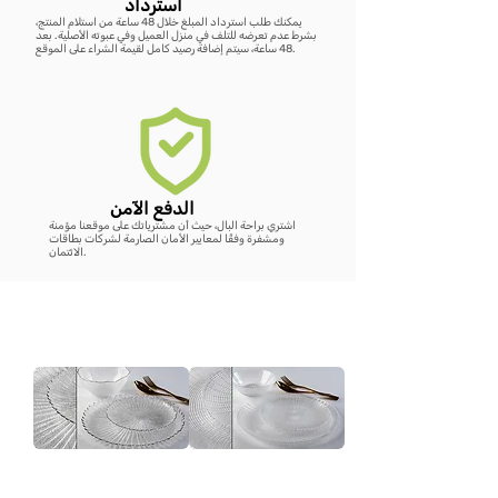
استرداد
يمكنك طلب استرداد المبلغ خلال 48 ساعة من استلام المنتج،
بشرط عدم تعرضه للتلف في منزل العميل وفي عبوته الأصلية. بعد
48 ساعة، سيتم إضافة رصيد كامل لقيمة الشراء على الموقع.
الدفع الآمن
اشتري براحة البال، حيث أن مشترياتك على موقعنا مؤمنة
ومشفرة وفقًا لمعايير الأمان الصارمة لشركات بطاقات
الائتمان.