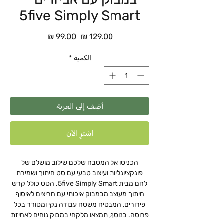
5five Simply Smart
سعر
سعر
 ‏129.00 ₪ 
عادي
البيع
الكمية
*
أضِف إلى العربة
اشترِ الآن
הכניסו אל המטבח שלכם שילוב מושלם של
פונקציונליות ועיצוב טבעי עם סט חיתוך ושמירת
לחם מבית 5five Simply Smart. הסט כולל קרש
חיתוך מעוצב מבמבוק איכותי עם חריצים לאיסוף
פירורים, המבטיח משטח עבודה נקי ומסודר בכל
פרוסה. בנוסף, תמצאו מלקחי במבוק נוחים לאחיזת