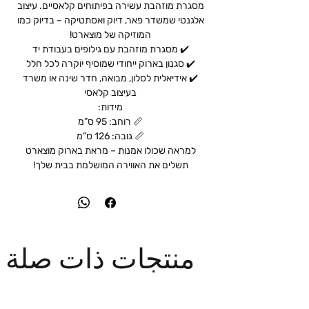
מסגרת מוזהבת עשירה בפיתוחים קלאסיים. עיצוב
אלגנטי שמשדר פאר, דיוק ואסתטיקה – בדיוק כמו
המוזיקה של מוצארט!
✔️ מסגרת מוזהבת עם גילופים בעבודת יד
✔️ סגנון בארוק ייחודי שמוסיף יוקרה לכל חלל
✔️ אידיאלית לסלון, מבואה, חדר שינה או משרד
בעיצוב קלאסי
מידות:
📏 רוחב: 95 ס”מ
📏 גובה: 126 ס”מ
למראה שכולו אמנות – מראת בארוק מוצארט
תשלים את האווירה המושלמת בבית שלך!
منتجات ذات صلة