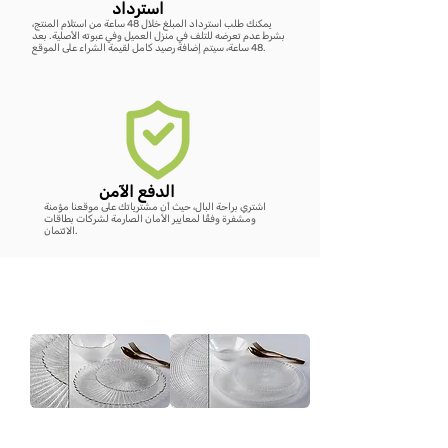
استرداد
يمكنك طلب استرداد المبلغ خلال 48 ساعة من استلام المنتج،
بشرط عدم تعرضه للتلف في منزل العميل وفي عبوته الأصلية. بعد
48 ساعة، سيتم إضافة رصيد كامل لقيمة الشراء على الموقع.
الدفع الآمن
اشتري براحة البال، حيث أن مشترياتك على موقعنا مؤمنة
ومشفرة وفقًا لمعايير الأمان الصارمة لشركات بطاقات
الائتمان.