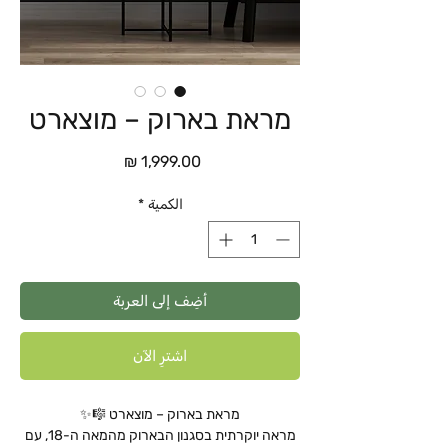
מראת בארוק – מוצארט
السعر
الكمية
*
أضِف إلى العربة
اشترِ الآن
מראת בארוק – מוצארט 🎼✨
מראה יוקרתית בסגנון הבארוק מהמאה ה-18, עם