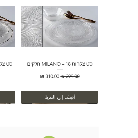
סט צלחות MILANO – 18 חלקים
سعر عادي
سعر البيع
أضِف إلى العربة