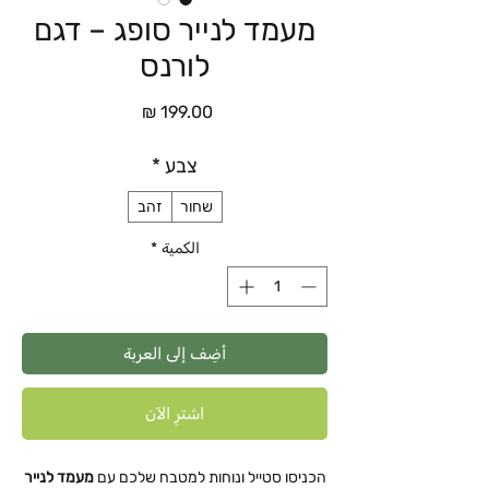
מעמד לנייר סופג – דגם
לורנס
السعر
צבע
*
שחור
זהב
الكمية
*
أضِف إلى العربة
اشترِ الآن
הכניסו סטייל ונוחות למטבח שלכם עם
מעמד לנייר