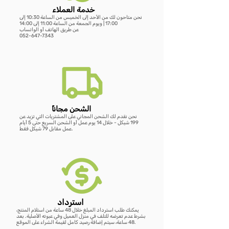
خدمة العملاء
نحن متاحون لك من الأحد إلى الخميس من الساعة 10:30 إلى
מראת OVALA WOOD
כורסת LUNA BOUCLÉ
שולחן נשכן MARBLE EDGE
WOODEN HANGER SET – סט 3
שעון GEAR WOOD – שעון קיר עץ
LUMORA WOOD – כורסת בוקלה
MIRAGE BAMBOO – מראת שולחן
מראת STAND
כ
מראת ג
VELVET BLACK –
מעמד 
E
17:00 | ويوم الجمعة من الساعة 11:00 إلى 14:00
عن طريق الهاتف أو الواتساب
ועץ טבעי
דו צדדית
קולבי עץ טבעי
טבעי עם גלגלי שיניים
052-647-7343
سعر عادي
سعر عادي
سعر عادي
سعر البيع
سعر البيع
سعر البيع
س
سعر عادي
سعر عادي
سعر عادي
سعر عادي
سعر البيع
سعر البيع
سعر البيع
سعر البيع
أضِف إلى العربة
أضِف إلى العربة
أضِف إلى العربة
أضِف إلى العربة
أضِف إلى العربة
أضِف إلى العربة
أضِف إلى العربة
ًالشحن مجانا
نحن نقدم لك الشحن المجاني على المشتريات التي تزيد عن
199 شيكل - خلال 14 يوم عمل أو الشحن السريع حتى 5 أيام
عمل مقابل 79 شيكل فقط.
استرداد
يمكنك طلب استرداد المبلغ خلال 48 ساعة من استلام المنتج،
بشرط عدم تعرضه للتلف في منزل العميل وفي عبوته الأصلية. بعد
48 ساعة، سيتم إضافة رصيد كامل لقيمة الشراء على الموقع.