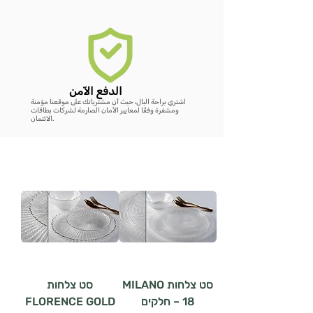
الدفع الآمن
اشتري براحة البال، حيث أن مشترياتك على موقعنا مؤمنة
ومشفرة وفقًا لمعايير الأمان الصارمة لشركات بطاقات
الائتمان.
סט צלחות MILANO
סט צלחות
– 18 חלקים
FLORENCE GOLD