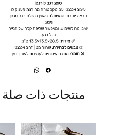
סופג דגם לורנס
!
עיצוב אלגנטי עם טקסטורה מחורצת מעניק לו
מראה יוקרתי המשתלב באופן מושלם בכל סגנון
עיצוב.
יציב, נוח לשימוש, ומאפשר שליפה קלה של הנייר
בכל רגע.
📏
מידות:
28.5×13.5×13.5 ס"מ
🎨
צבעים לבחירה:
שחור מט | זהב אלגנטי
🛠
חומר:
מתכת איכותית לעמידות לאורך זמן
منتجات ذات صلة