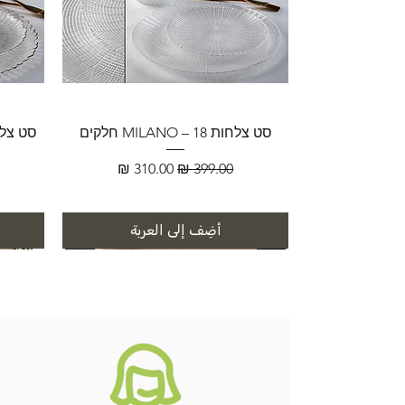
סט צלחות MILANO – 18 חלקים
سعر عادي
سعر البيع
أضِف إلى العربة