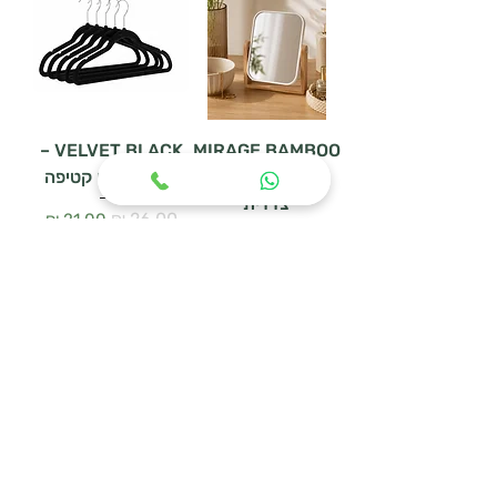
VELVET BLACK –
MIRAGE BAMBOO
– מראת שולחן דו
סט 5 קולבי קטיפה
צדדית
سعر عادي
سعر البيع
سعر عادي
سعر البيع
أضِف إلى العربة
أضِف إلى العربة
WOODEN HANGER
מעמד נעליים