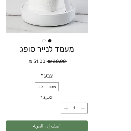
מעמד לנייר סופג
سعر
سعر
 ‏60.00 ₪ 
عادي
البيع
צבע
*
שחור
לבן
الكمية
*
أضِف إلى العربة