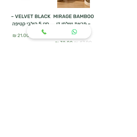
VELVET BLACK –
MIRAGE BAMBOO
– מראת שולחן דו
סט 5 קולבי קטיפה
צדדית
سعر عادي
سعر البيع
سعر عادي
سعر البيع
أضِف إلى العربة
أضِف إلى العربة
WOODEN HANGER
מעמד נעליים
SET – סט 3 קולבי
URBAN MESH
עץ טבעי
سعر عادي
سعر البيع