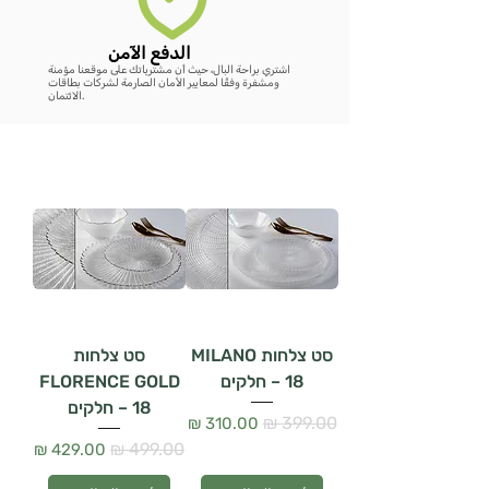
الدفع الآمن
اشتري براحة البال، حيث أن مشترياتك على موقعنا مؤمنة
ومشفرة وفقًا لمعايير الأمان الصارمة لشركات بطاقات
الائتمان.
סט צלחות MILANO
סט צלחות
– 18 חלקים
FLORENCE GOLD
– 18 חלקים
سعر عادي
سعر البيع
سعر عادي
سعر البيع