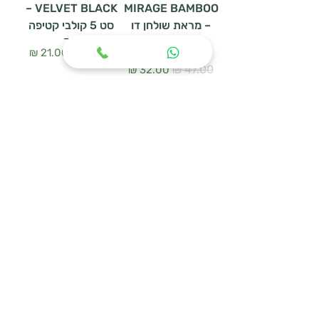
VELVET BLACK –
MIRAGE BAMBOO
– מראת שולחן דו
סט 5 קולבי קטיפה
צדדית
سعر عادي
سعر البيع
سعر عادي
سعر البيع
أضِف إلى العربة
أضِف إلى العربة
WOODEN HANGER
מעמד נעליים
SET – סט 3 קולבי
URBAN MESH
עץ טבעי
سعر عادي
سعر البيع
سعر عادي
سعر البيع