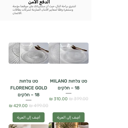
الدفع الآمن
اشتري براحة البال، حيث أن مشترياتك على موقعنا مؤمنة
ومشفرة وفقًا لمعايير الأمان الصارمة لشركات بطاقات
الائتمان.
סט צלחות MILANO
סט צלחות
– 18 חלקים
FLORENCE GOLD
– 18 חלקים
سعر عادي
سعر البيع
سعر عادي
سعر البيع
أضِف إلى العربة
أضِف إلى العربة