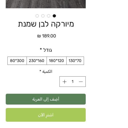
מיורקה לבן שמנת
السعر
גודל
*
300*80
160*230
120*180
70*130
الكمية
*
أضِف إلى العربة
اشترِ الآن