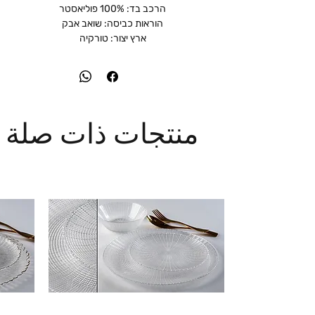
הרכב בד: 100% פוליאסטר
הוראות כביסה: שואב אבק
ארץ יצור: טורקיה
منتجات ذات صلة