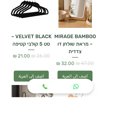
VELVET BLACK –
MIRAGE BAMBOO
– מראת שולחן דו
סט 5 קולבי קטיפה
צדדית
سعر عادي
سعر البيع
سعر عادي
سعر البيع
أضِف إلى العربة
أضِف إلى العربة
WOODEN HANGER
מעמד נעליים