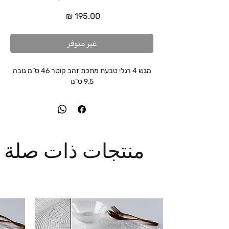
السعر
غير متوفر
מגש 4 רגלי טבעת מתכת זהב קוטר 46 ס”מ גובה
9.5 ס”מ
منتجات ذات صلة