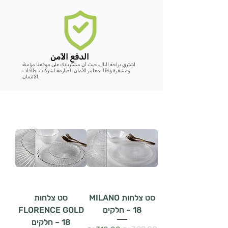
الدفع الآمن
اشتري براحة البال، حيث أن مشترياتك على موقعنا مؤمنة
ومشفرة وفقًا لمعايير الأمان الصارمة لشركات بطاقات
الائتمان.
סט צלחות MILANO
סט צלחות
– 18 חלקים
FLORENCE GOLD
– 18 חלקים