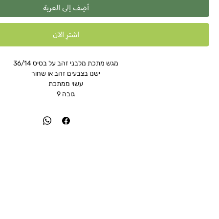
أضِف إلى العربة
اشترِ الآن
מגש מתכת מלבני זהב על בסיס 36/14
ישנו בצבעים זהב או שחור
עשוי ממתכת
גובה 9