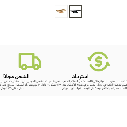
استرداد
ًالشحن مجانا
يمكنك طلب استرداد المبلغ خلال 48 ساعة من استلام المنتج،
نحن نقدم لك الشحن المجاني على المشتريات التي تزي
دم تعرضه للتلف في منزل العميل وفي عبوته الأصلية. بعد
عمل مقابل 79 شيكل فقط.