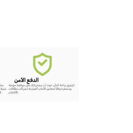
الدفع الآمن
اشتري براحة البال، حيث أن مشترياتك على موقعنا مؤمنة
ومشفرة وفقًا لمعايير الأمان الصارمة لشركات بطاقات
بشرط ع
الائتمان.
48 ساعة، سيتم إضافة رصيد كامل لقيمة الشراء على الموقع.