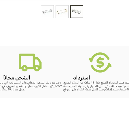
استرداد
ًالشحن مجانا
يمكنك طلب استرداد المبلغ خلال 48 ساعة من استلام المنتج،
نحن نقدم لك الشحن المجاني على المشتريات التي تزي
دم تعرضه للتلف في منزل العميل وفي عبوته الأصلية. بعد
عمل مقابل 79 شيكل فقط.