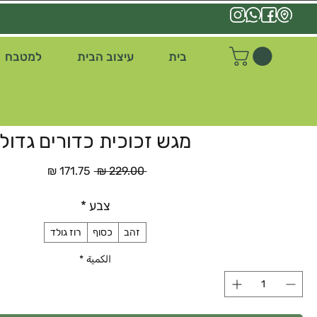
בית
עיצוב הבית
למטבח
מגש זכוכית כדורים גדול
سعر
سعر
 ‏229.00 ₪ 
عادي
البيع
צבע
*
זהב
כסוף
רוז גולד
الكمية
*