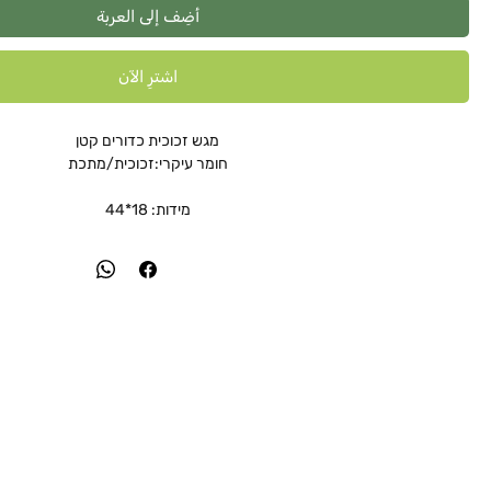
أضِف إلى العربة
اشترِ الآن
מגש זכוכית כדורים קטן
חומר עיקרי:זכוכית/מתכת
מידות: 18*44