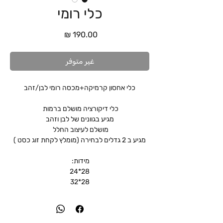
כלי רומי
السعر
غير متوفر
כלי אחסון קרמיקה+מכסה רומי לבן/זהב
כלי דיקורציה מושלם ברמות
מגיע בגוונים של לבן וזהב
מושלם לעיצוב החלל
מגיע ב 2 גדלים לבחירה (מומלץ לקחת זוג כסט )
מידות:
28*24
28*32