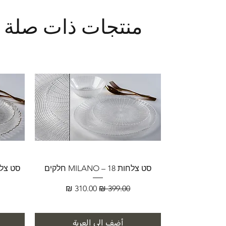
منتجات ذات صلة
סט צלחות MILANO – 18 חלקים
سعر عادي
سعر البيع
أضِف إلى العربة