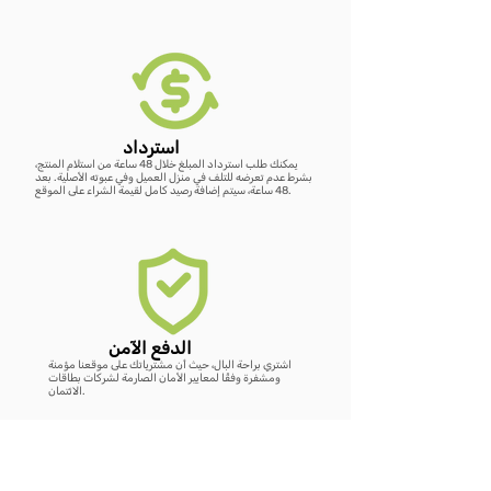
استرداد
يمكنك طلب استرداد المبلغ خلال 48 ساعة من استلام المنتج،
بشرط عدم تعرضه للتلف في منزل العميل وفي عبوته الأصلية. بعد
48 ساعة، سيتم إضافة رصيد كامل لقيمة الشراء على الموقع.
الدفع الآمن
اشتري براحة البال، حيث أن مشترياتك على موقعنا مؤمنة
ومشفرة وفقًا لمعايير الأمان الصارمة لشركات بطاقات
الائتمان.