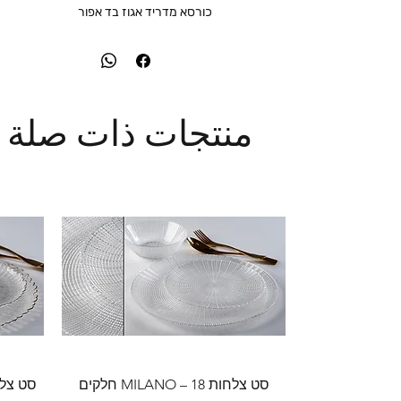
כורסא מדריד אגוז בד אפור
منتجات ذات صلة
סט צלחות MILANO – 18 חלקים