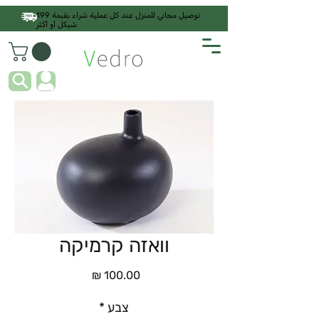
توصيل مجاني للمنزل عند كل عملية شراء بقيمة 199
شيكل أو أكثر
וואזה קרמיקה
السعر
צבע
*