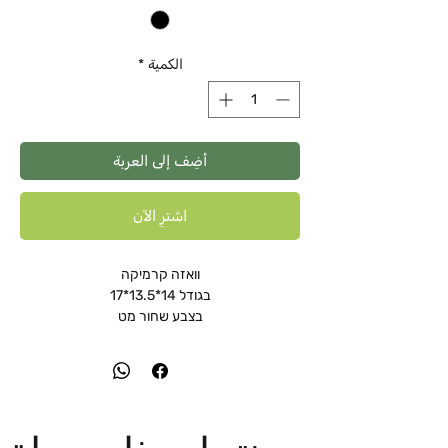
الكمية
*
أضِف إلى العربة
اشترِ الآن
וואזה קרמיקה
בגודל 14*13.5*17
בצבע שחור מט