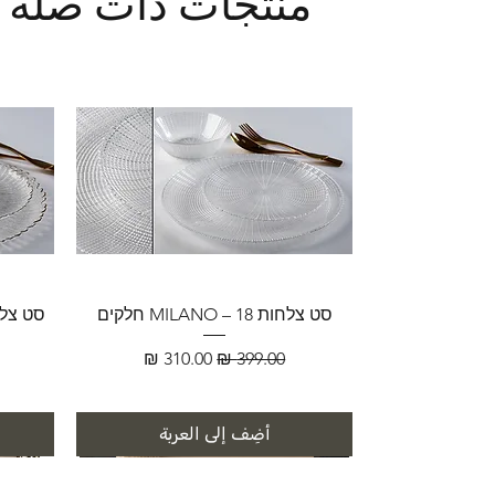
منتجات ذات صلة
סט צלחות MILANO – 18 חלקים
سعر عادي
سعر البيع
أضِف إلى العربة