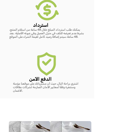
استرداد
يمكنك طلب استرداد المبلغ خلال 48 ساعة من استلام المنتج،
بشرط عدم تعرضه للتلف في منزل العميل وفي عبوته الأصلية. بعد
48 ساعة، سيتم إضافة رصيد كامل لقيمة الشراء على الموقع.
الدفع الآمن
اشتري براحة البال، حيث أن مشترياتك على موقعنا مؤمنة
ومشفرة وفقًا لمعايير الأمان الصارمة لشركات بطاقات
الائتمان.