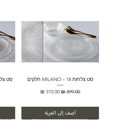
סט צלחות MILANO – 18 חלקים
سعر عادي
سعر البيع
أضِف إلى العربة