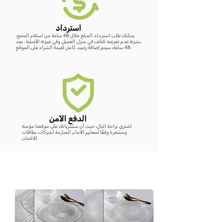
استرداد
يمكنك طلب استرداد المبلغ خلال 48 ساعة من استلام المنتج،
بشرط عدم تعرضه للتلف في منزل العميل وفي عبوته الأصلية. بعد
48 ساعة، سيتم إضافة رصيد كامل لقيمة الشراء على الموقع.
الدفع الآمن
اشتري براحة البال، حيث أن مشترياتك على موقعنا مؤمنة
ومشفرة وفقًا لمعايير الأمان الصارمة لشركات بطاقات
الائتمان.