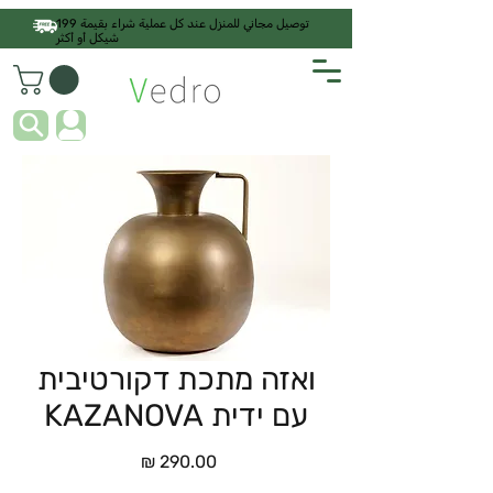
توصيل مجاني للمنزل عند كل عملية شراء بقيمة 199
شيكل أو أكثر
ואזה מתכת דקורטיבית
עם ידית KAZANOVA
السعر