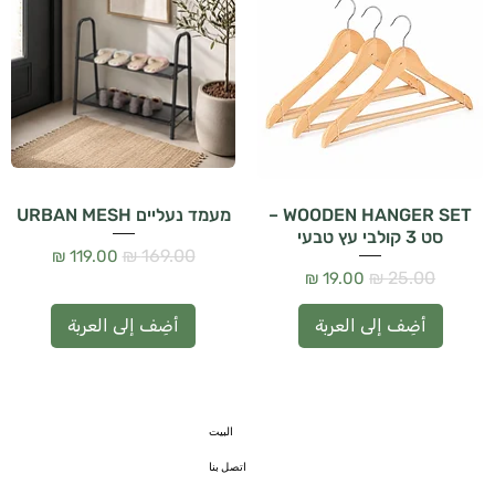
WOODEN HANGER SET –
מעמד נעליים URBAN MESH
סט 3 קולבי עץ טבעי
سعر عادي
سعر البيع
سعر عادي
سعر البيع
أضِف إلى العربة
أضِف إلى العربة
البيت
اتصل بنا