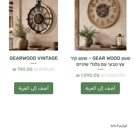
שעון GEAR WOOD – שעון קיר
GEARWOOD VINTAGE
עץ טבעי עם גלגלי שיניים
سعر عادي
سعر البيع
سعر عادي
سعر البيع
أضِف إلى العربة
أضِف إلى العربة
أورازيم 4 نتانيا