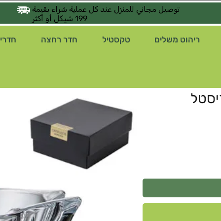
توصيل مجاني للمنزل عند كل عملية شراء بقيمة
199 شيكل أو أكثر
ריהוט משלים
טקסטיל
חדר רחצה
חדרי 