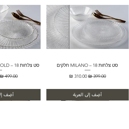
סט צלחות MILANO – 18 חלקים
סט צלחות FLORENCE GOLD – 18 חלקים
سعر عادي
سعر البيع
سعر عادي
أضِف إلى العربة
أضِف إلى