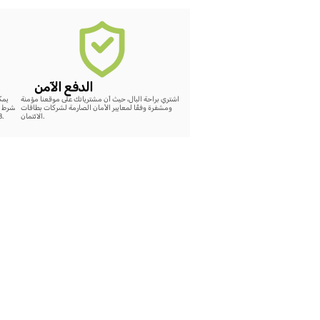
الدفع الآمن
اشتري براحة البال، حيث أن مشترياتك على موقعنا مؤمنة
ومشفرة وفقًا لمعايير الأمان الصارمة لشركات بطاقات
بشرط ع
الائتمان.
48 ساعة، سيتم إضافة رصيد كامل لقيمة الشراء على الموقع.