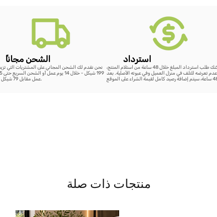
استرداد
ًالشحن مجانا
يمكنك طلب استرداد المبلغ خلال 48 ساعة من استلام المنتج،
نحن نقدم لك الشحن المجاني على المشتريات التي تزي
دم تعرضه للتلف في منزل العميل وفي عبوته الأصلية. بعد
عمل مقابل 79 شيكل فقط.
منتجات ذات صلة